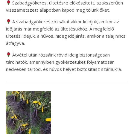
Szabadgyökeres, ültetésre előkészített, szakszerűen
visszametszett állapotban kapod meg tőlünk őket.
A szabadgyökeres rózsákat akkor küldjük, amikor az
időjárás már megfelelő az ültetésükhöz. A megfelelő
ültetési idejük, a hűvös, hideg időjárás, amikor a talaj nincs
átfagyva.
Átvétel után rózsáink rövid ideig biztonságosan
tárolhatók, amennyiben gyökérzetüket folyamatosan
nedvesen tartod, és hűvös helyet biztosítasz számukra.