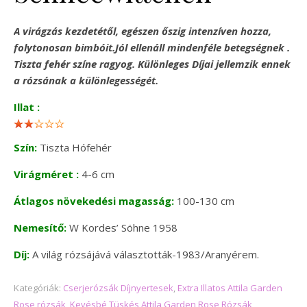
A virágzás kezdetétől, egészen őszig intenzíven hozza,
folytonosan bimbóit.Jól ellenáll mindenféle betegségnek .
Tiszta fehér színe ragyog. Különleges Díjai jellemzik ennek
a rózsának a különlegességét.
Illat :
Szín:
Tiszta Hófehér
Virágméret :
4-6 cm
Átlagos növekedési magasság:
100-130 cm
Nemesítő:
W Kordes’ Söhne 1958
Díj:
A világ rózsájává választották-1983/Aranyérem.
Kategóriák:
Cserjerózsák Díjnyertesek
,
Extra Illatos Attila Garden
Rose rózsák
,
Kevésbé Tüskés Attila Garden Rose Rózsák
,