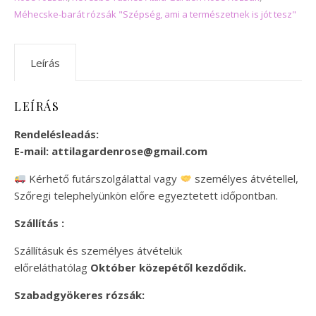
Méhecske-barát rózsák "Szépség, ami a természetnek is jót tesz"
Leírás
LEÍRÁS
Rendelésleadás:
E-mail:
attilagardenrose@gmail.com
Kérhető futárszolgálattal vagy
személyes átvétellel,
Szőregi telephelyünkön előre egyeztetett időpontban.
Szállítás :
Szállításuk és személyes átvételük
előreláthatólag
Október közepétől kezdődik.
Szabadgyökeres rózsák: