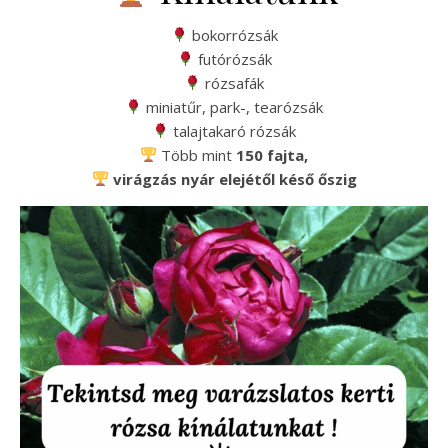
bokorrózsák
futórózsák
rózsafák
miniatűr, park-, tearózsák
talajtakaró rózsák
Több mint
150 fajta,
virágzás nyár elejétől késő őszig