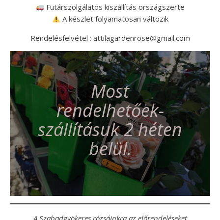
Futárszolgálatos kiszállítás országszerte
A készlet folyamatosan változik
Rendelésfelvétel : attilagardenrose@gmail.com
Most
rendelhetőek-
szállításuk 2 héten
belül.
A Szabadgyökeres rózsáinkra az előrendeléseket