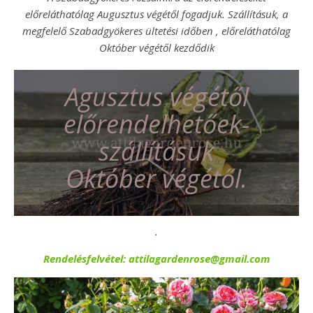
előreláthatólag Augusztus végétől fogadjuk. Szállításuk, a
megfelelő Szabadgyökeres ültetési időben , előreláthatólag
Október végétől kezdődik
Agusztus végétől
előrendelhetőek-
szállításuk
Október végétől.
.
Rendelésfelvétel: attilagardenrose@gmail.com