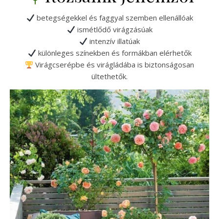
betegségekkel és faggyal szemben ellenállóak
ismétlődő virágzásúak
intenzív illatúak
különleges színekben és formákban elérhetők
Virágcserépbe és virágládába is biztonságosan
ültethetők.