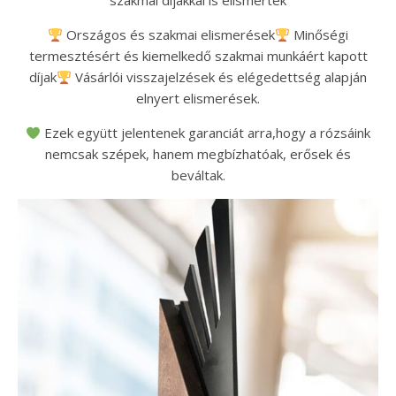
szakmai díjakkal is elismerték
Országos és szakmai elismerések
Minőségi
termesztésért és kiemelkedő szakmai munkáért kapott
díjak
Vásárlói visszajelzések és elégedettség alapján
elnyert elismerések.
Ezek együtt jelentenek garanciát arra,hogy a rózsáink
nemcsak szépek, hanem megbízhatóak, erősek és
beváltak.