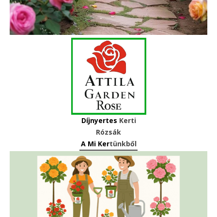
Díjnyertes
Kerti
Rózsák
A Mi Ker
tünkből