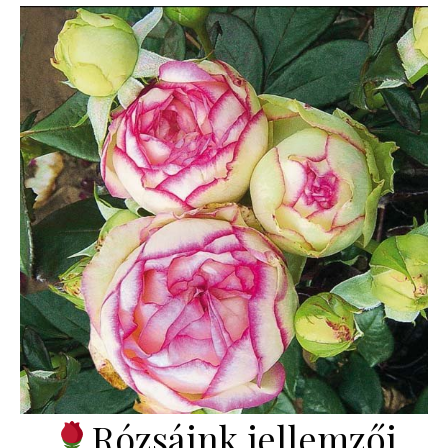
Rózsáink jellemzői