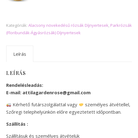
Kategóriák:
Alacsony növekedésű rózsák Díjnyertesek
,
Parkrózsák
(Floribundák-Ágyásrózsák) Díjnyertesek
Leírás
LEÍRÁS
Rendelésleadás:
E-mail:
attilagardenrose@gmail.com
Kérhető futárszolgálattal vagy
személyes átvétellel,
Szőregi telephelyünkön előre egyeztetett időpontban.
Szállítás :
Szállításuk és személyes átvételük